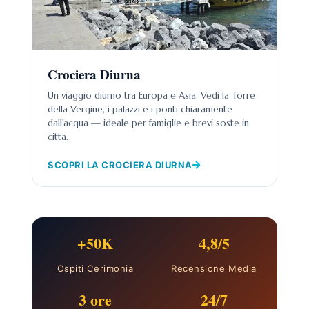
Crociera Diurna
Un viaggio diurno tra Europa e Asia. Vedi la Torre
della Vergine, i palazzi e i ponti chiaramente
dall'acqua — ideale per famiglie e brevi soste in
città.
SCOPRI LA CROCIERA DIURNA
+50K
4,8/5
Ospiti Cerimonia
Recensione Media
3 ore
24/7