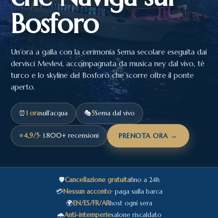
Bosforo
Un’ora a galla con la cerimonia Sema secolare eseguita dai
dervisci Mevlevi, accompagnata da musica ney dal vivo, tè
turco e lo skyline del Bosforo che scorre oltre il ponte
aperto.
⏰
1 ora
sull’acqua
🎭
5
Sema dal vivo
⭐
4,9/5
· 1.800+ recensioni
PRENOTA ORA →
🛡️
Cancellazione gratuita
fino a 24h
💳
Nessun acconto
· paga sulla barca
🌍
EN/ES/FR/AR
host ogni sera
🌧️
Anti-intemperie
salone riscaldato