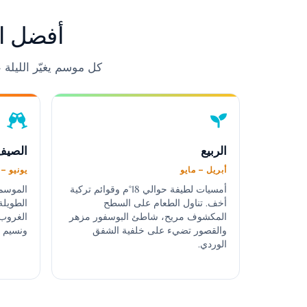
أفضل ا
كل موسم يغيّر الليلة 
الربيع
الصيف
أبريل – مايو
يونيو 
أمسيات لطيفة حوالي 18°م وقوائم تركية
الموسم 
أخف. تناول الطعام على السطح
الطويلة 
المكشوف مريح، شاطئ البوسفور مزهر
الغروب،
والقصور تضيء على خلفية الشفق
ونسيم ا
الوردي.