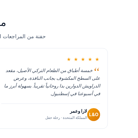
من
حفنة من المراجعات ا
★ ★ ★ ★ ★
خمسة أطباق من الطعام التركي الأصيل، مقعد
على السطح المكشوف بجانب النافذة، وعرض
الدراويش الدوارين بدا روحانياً تقريباً. بسهولة أبرز ما
في أسبوعنا في إسطنبول.
لارا وعمر
L&O
المملكة المتحدة · رحلة حفل