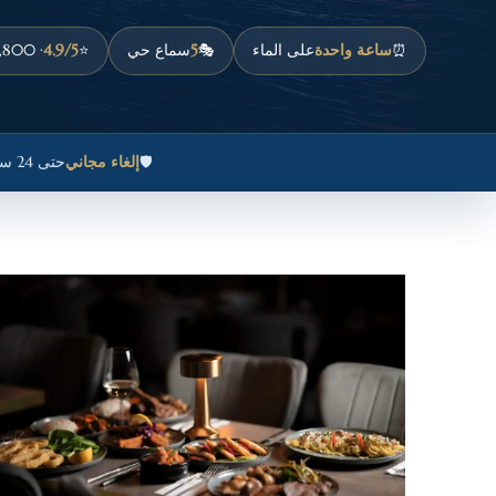
⏰
ساعة واحدة
على الماء
🎭
5
سماع حي
⭐
4.9/5
· 1,800+ مراجعة
🛡️
إلغاء مجاني
حتى 24 ساعة