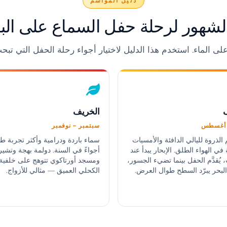
دليل المواسم
لشهور لرحلة حفل السماع على الب
على الماء. استخدم هذا الدليل لاختيار أجواء رحلة الحفل التي تبحث
الخريف
– أغسطس
سبتمبر – نوفمبر
الذروة لليالي الدافئة والأمسيات
سماء باردة ودرامية وأكثر تجربة ط
في الهواء الطلق. الإبحار يبدأ عند
أجواءً في السنة. دولمة بهجة وتشير
 يُقدَّم الحفل بينما تضيء الجسور،
ومسجد أورتاكوي تتوهج على خلفية 
لبحر يبرّد السطح طوال العرض.
الكحلي العميق — مثالي للأزواج.