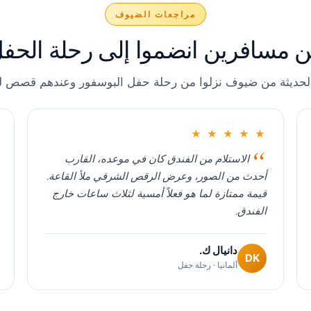
مراجعات الضيوف
 مسافرين انضموا إلى رحلة الحف
لحديثة من ضيوف نزلوا من رحلة حفل البوسفور وعندهم قصص لي
★ ★ ★ ★ ★
الاستلام من الفندق كان في موعده، القارب
أحدث من الصور، وعرض الرقص الشرقي ملأ القاعة.
قيمة ممتازة لما هو فعلاً أمسية لثلاث ساعات خارج
الفندق.
دانيال ك.
DK
ألمانيا · رحلة حفل