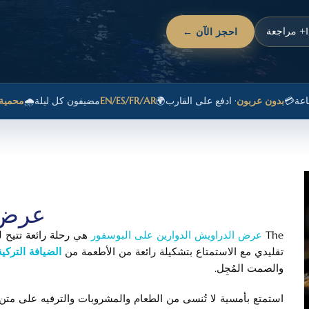
احجز الآن ←
💳
بدون عربون
· ادفع على القارب
🌍
EN/ES/FR/AR
مضيفون كل ليلة
🌧️
محمية
عرض س
The
عرض الدراويش الدوارين على البوسفور
هي رحلة رائعة تتيح
تقليدي مع الاستمتاع بتشكيلة رائعة من الأطعمة من
الضيافة التركية
والصمت المُجِل.
استمتع بأمسية لا تُنسى من الطعام والمشروبات والترفيه على مت