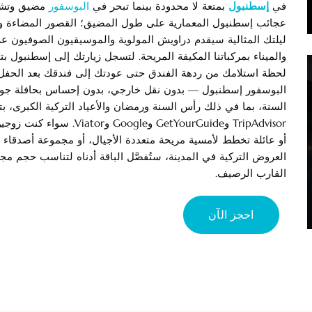
في
إسطنبول
بمتعة لا محدودة بينما تبحر في
البوسفور
مضيق وتشاه
عجائب إسطنبول المعمارية على طول المضيق؛ القصور المضاءة و
ليلتك المثالية سيقدم دراويش المولوية والموسيقيون الصوفيون عرو
والميناء بمركباتنا المكيفة المريحة. لتسجل زيارتك إلى إسطنبول بت
لحظة استلامك من ردهة الفندق حتى عودتك إلى فندقك بعد الحفل،
البوسفور إسطنبول — بدون نقل خارجي، بدون إحساس بحافلة جولة
TripAdvisor وetYourGuide
أو عائلة تخطط لأمسية مريحة متعددة الأجيال، أو مجموعة أصدقا
العروض التركية في المدينة، ستُفصَّل الباقة أدناه لتناسب حجم مج
القارب الرصيف.
احجز الآن