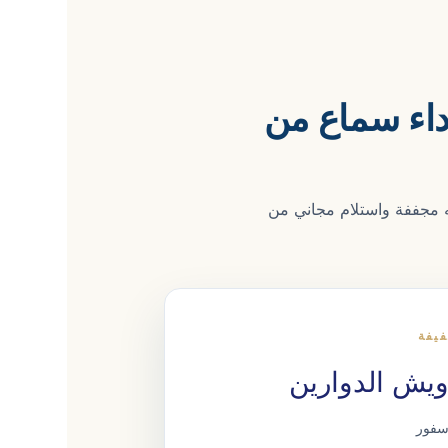
داء سماع من
 مجففة واستلام مجاني من
يفة
يش الدوارين
سفور