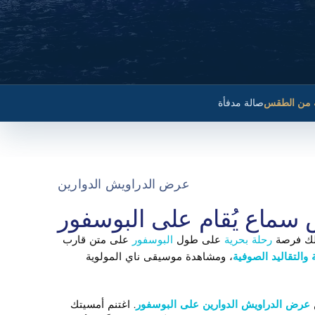
 من الطقس
صالة مدفأة
عرض الدراويش الدوارين
ماع يُقام على البوسفور
 لك فرصة
رحلة بحرية
على طول
البوسفور
على متن قارب
 والتقاليد الصوفية
، ومشاهدة موسيقى ناي المولوية
ن
عرض الدراويش الدوارين على البوسفور
. اغتنم أمسيتك