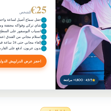
€25
للشخص
حفل سماع أصيل لساعة واحدة
شاي تركي وفواكه مجففة وم
انسياب البوسفور على السطح
استلام مجاني من الفندق (عند
إلغاء مجاني حتى 24 ساعة قبل الانطلاق
بدون عربون، ادفع على القار
احجز عرض الدراويش الدوار
4.9/5 · 1,800+ مراجعة