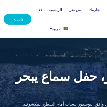
تجاربنا
من نحن
الرئيسية
Touch
العربية
، حفل سماع يبحر
كي وأفق البوسفور ينساب أمام السطح المكشوف.