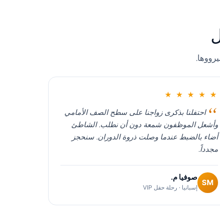
ل
رووها.
★ ★ ★ ★ ★
احتفلنا بذكرى زواجنا على سطح الصف الأمامي
وأشعل الموظفون شمعة دون أن نطلب. الشاطئ
أضاء بالضبط عندما وصلت ذروة الدوران. سنحجز
مجدداً.
صوفيا م.
SM
إسبانيا · رحلة حفل VIP