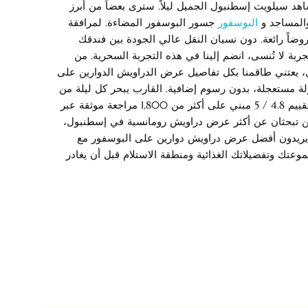
د سيلويت إسطنبول الجميل ليلاً. سترى بعضاً من أبرز
المساجد و
البوسفور
جسور البوسفور المضاءة. لمرافقة
ضاً رائعة. دون نسيان النقل عالي الجودة بين فندقك
جربة لا تُنسى، انضم إلينا في هذه التجربة السحرية. من
 يعتني طاقمنا بكل تفاصيل عرض الدراويش الدوارين على
 مستعجلة، بدون رسوم إضافية. القارب يبحر كل ليلة من
السنة، بما في ذلك رأس السنة ورمضان والأعياد التركية الكبرى، بتقييم 4.8 / 5 مبني على أكثر من 1,800 مراجعة موثقة عبر
G وGoogle وViator. سواء كنت زوجين تبحثان عن أكثر عرض دراويش رومانسية في إسطنبول،
ء يريدون أفضل عرض دراويش دوارين على البوسفور مع
موعتك وتفضيلاتك الغذائية ومنطقة الاستلام قبل أن يغادر