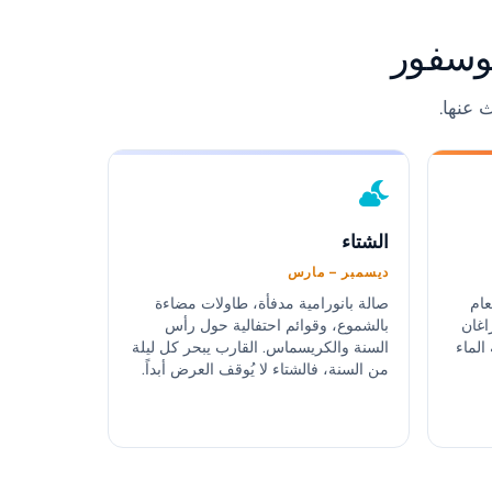
وسفور
 عنها.
الشتاء
ديسمبر – مارس
عام
صالة بانورامية مدفأة، طاولات مضاءة
اغان
بالشموع، وقوائم احتفالية حول رأس
الماء
السنة والكريسماس. القارب يبحر كل ليلة
من السنة، فالشتاء لا يُوقف العرض أبداً.