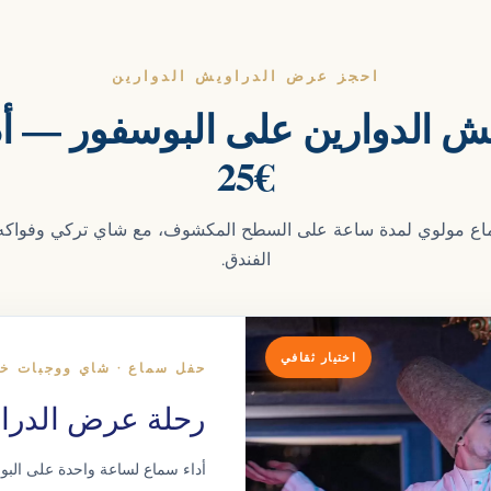
احجز عرض الدراويش الدوارين
 الدوارين على البوسفور — أ
€25
ماع مولوي لمدة ساعة على السطح المكشوف، مع شاي تركي وفواكه
الفندق.
اختيار ثقافي
حفل سماع · شاي ووجبات خف
رحلة عرض الدراو
أداء سماع لساعة واحدة على البو