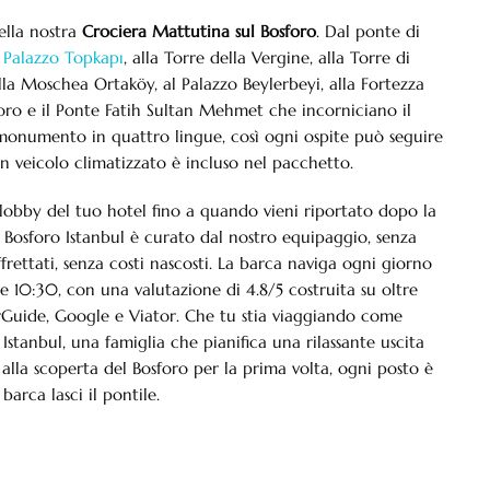
ella nostra
Crociera Mattutina sul Bosforo
. Dal ponte di
l
Palazzo Topkapı
, alla Torre della Vergine, alla Torre di
lla Moschea Ortaköy, al Palazzo Beylerbeyi, alla Fortezza
foro e il Ponte Fatih Sultan Mehmet che incorniciano il
 monumento in quattro lingue, così ogni ospite può seguire
n veicolo climatizzato è incluso nel pacchetto.
 lobby del tuo hotel fino a quando vieni riportato dopo la
l Bosforo Istanbul è curato dal nostro equipaggio, senza
ffrettati, senza costi nascosti. La barca naviga ogni giorno
e 10:30, con una valutazione di 4.8/5 costruita su oltre
urGuide, Google e Viator. Che tu stia viaggiando come
stanbul, una famiglia che pianifica una rilassante uscita
lla scoperta del Bosforo per la prima volta, ogni posto è
arca lasci il pontile.