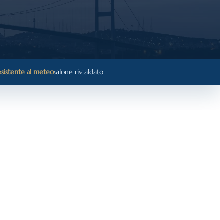
sistente al meteo
salone riscaldato