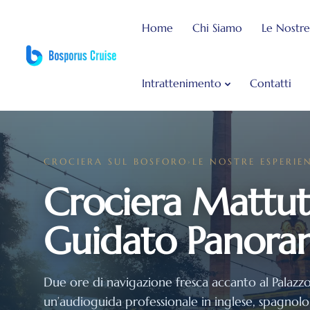
]
Home
Chi Siamo
Le Nostre
Intrattenimento
Contatti
CROCIERA SUL BOSFORO
›
LE NOSTRE ESPERIE
Crociera Mattut
Guidato Panoram
Due ore di navigazione fresca accanto al Palazzo 
un’audioguida professionale in inglese, spagnolo