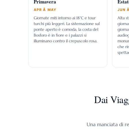
Primavera
Estat
APR Â MAY
JUN Â
Giornate miti intorno ai 18°C e tour
Alta s
turchi più leggeri. La sistemazione sul
giorna
ponte aperto è comoda, la costa del
giorna
Bosforo è in fiore e i palazzi si
audiog
illuminano contro il crepuscolo rosa.
monume
che ri
spetta
Dai Viagg
Una manciata di rec