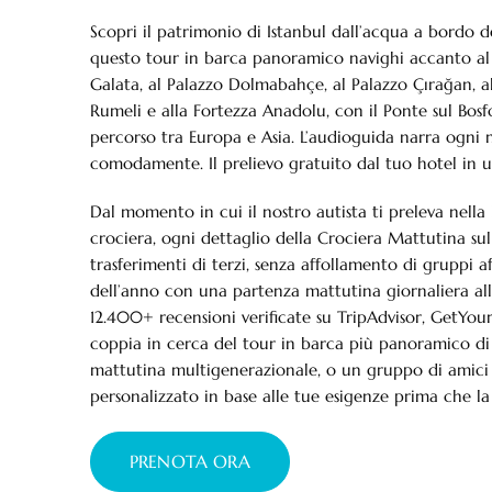
Scopri il patrimonio di Istanbul dall’acqua a bordo d
questo tour in barca panoramico navighi accanto a
Galata, al Palazzo Dolmabahçe, al Palazzo Çırağan, a
Rumeli e alla Fortezza Anadolu, con il Ponte sul Bos
percorso tra Europa e Asia. L’audioguida narra ogni
comodamente. Il prelievo gratuito dal tuo hotel in u
Dal momento in cui il nostro autista ti preleva nella
crociera, ogni dettaglio della Crociera Mattutina su
trasferimenti di terzi, senza affollamento di gruppi a
dell’anno con una partenza mattutina giornaliera all
12.400+ recensioni verificate su TripAdvisor, GetYo
coppia in cerca del tour in barca più panoramico di I
mattutina multigenerazionale, o un gruppo di amici a
personalizzato in base alle tue esigenze prima che la b
PRENOTA ORA