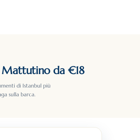
A
r Mattutino da €18
umenti di Istanbul più
aga sulla barca.