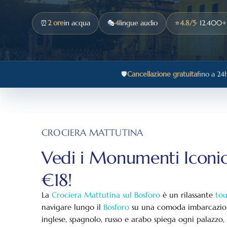
⏰
2 ore
in acqua
🎭
4
lingue audio
⭐
4.8/5
· 12.400+
🛡️
Cancellazione gratuita
fino a 24
CROCIERA MATTUTINA
Vedi i Monumenti Iconici
€18!
La
Crociera Mattutina sul Bosforo
è un rilassante
tou
navigare lungo il
Bosforo
su una comoda imbarcazio
inglese, spagnolo, russo e arabo spiega ogni palazzo