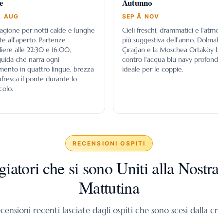
e
Autunno
 AUG
SEP Â NOV
tagione per notti calde e lunghe
Cieli freschi, drammatici e l'atm
te all'aperto. Partenze
più suggestiva dell'anno. Dolma
liere alle 22:30 e 16:00,
Çırağan e la Moschea Ortaköy b
uida che narra ogni
contro l'acqua blu navy profond
nto in quattro lingue, brezza
ideale per le coppie.
nfresca il ponte durante lo
colo.
RECENSIONI OSPITI
iatori che si sono Uniti alla Nostr
Mattutina
ensioni recenti lasciate dagli ospiti che sono scesi dalla c