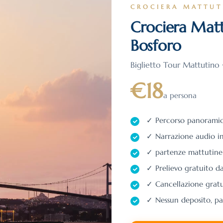
CROCIERA MATTUT
Crociera Matt
Bosforo
Biglietto Tour Mattutino
€18
a persona
✓ Percorso panoramic
✓ Narrazione audio in 
✓ partenze mattutine 
✓ Prelievo gratuito dal
✓ Cancellazione gratu
✓ Nessun deposito, pa