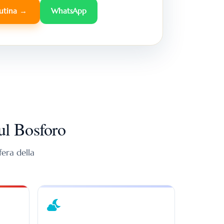
tutina →
WhatsApp
ul Bosforo
fera della