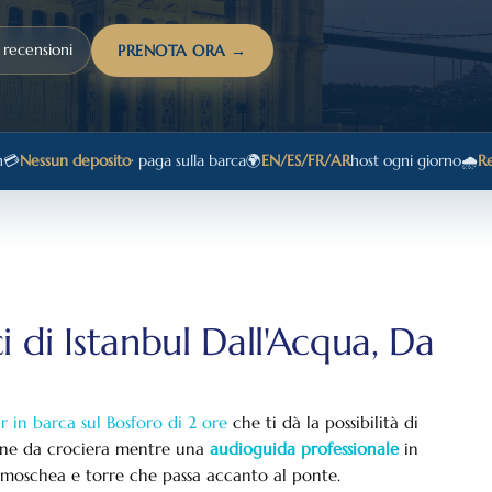
 recensioni
PRENOTA ORA →
h
💳
Nessun deposito
· paga sulla barca
🌍
EN/ES/FR/AR
host ogni giorno
🌧️
Re
 di Istanbul Dall'Acqua, Da
r in barca sul Bosforo di 2 ore
che ti dà la possibilità di
ne da crociera mentre una
audioguida professionale
in
, moschea e torre che passa accanto al ponte.