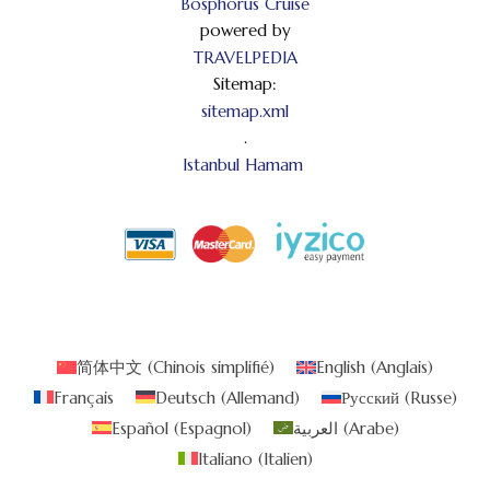
Bosphorus Cruise
powered by
TRAVELPEDIA
Sitemap:
sitemap.xml
.
Istanbul Hamam
简体中文
(
Chinois simplifié
)
English
(
Anglais
)
Français
Deutsch
(
Allemand
)
Русский
(
Russe
)
Español
(
Espagnol
)
العربية
(
Arabe
)
Italiano
(
Italien
)