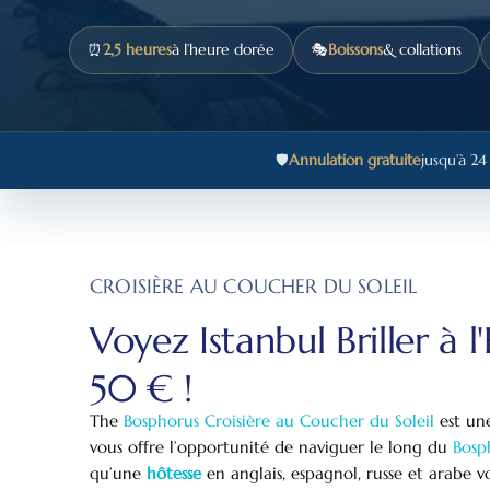
⏰
2,5 heures
à l’heure dorée
🎭
Boissons
& collations
🛡️
Annulation gratuite
jusqu’à 24
CROISIÈRE AU COUCHER DU SOLEIL
Voyez Istanbul Briller à 
50 € !
The
Bosphorus Croisière au Coucher du Soleil
est u
vous offre l’opportunité de naviguer le long du
Bosp
qu’une
hôtesse
en anglais, espagnol, russe et arabe v