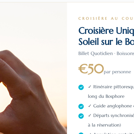
CROISIÈRE AU CO
Croisière Uni
Soleil sur le 
Billet Quotidien · Boisson
€50
par personne
✓ Itinéraire pittoresq
long du Bosphore
✓ Guide anglophone en
✓ Départs synchronisé
à la réservation)