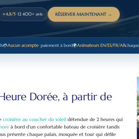
⭐
4,8/5
· 12 400+ avis
RÉSERVER MAINTENANT →
 h
💳
Aucun acompte
· paiement à bord
🌍
Animateurs EN/ES/FR/AR
chaque
l'Heure Dorée, à partir de
ne
croisière au coucher du soleil
détendue de 2 heures qui
hore
à bord d’un confortable bateau de croisière tandis
ous présente chaque palais, mosquée et tour qui défile