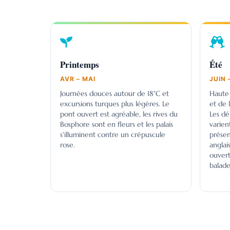
Printemps
Été
AVR – MAI
JUIN 
Journées douces autour de 18°C et
Haute 
excursions turques plus légères. Le
et de 
pont ouvert est agréable, les rives du
Les dé
Bosphore sont en fleurs et les palais
varien
s'illuminent contre un crépuscule
prése
rose.
anglai
ouvert
balade