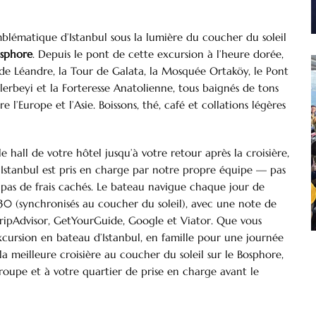
mblématique d’Istanbul sous la lumière du coucher du soleil
osphore
. Depuis le pont de cette excursion à l’heure dorée,
 de Léandre, la Tour de Galata, la Mosquée Ortaköy, le Pont
ylerbeyi et la Forteresse Anatolienne, tous baignés de tons
re l’Europe et l’Asie. Boissons, thé, café et collations légères
all de votre hôtel jusqu’à votre retour après la croisière,
 Istanbul est pris en charge par notre propre équipe — pas
s, pas de frais cachés. Le bateau navigue chaque jour de
30 (synchronisés au coucher du soleil), avec une note de
s TripAdvisor, GetYourGuide, Google et Viator. Que vous
xcursion en bateau d’Istanbul, en famille pour une journée
a meilleure croisière au coucher du soleil sur le Bosphore,
 groupe et à votre quartier de prise en charge avant le