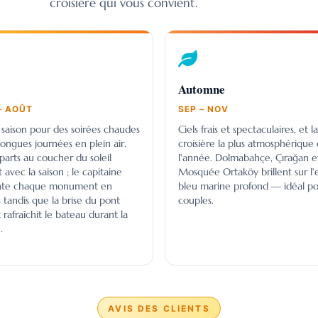
croisière qui vous convient.
Automne
– AOÛT
SEP – NOV
saison pour des soirées chaudes
Ciels frais et spectaculaires, et la
longues journées en plein air.
croisière la plus atmosphérique
parts au coucher du soleil
l'année. Dolmabahçe, Çırağan et
t avec la saison ; le capitaine
Mosquée Ortaköy brillent sur l'
nte chaque monument en
bleu marine profond — idéal po
s tandis que la brise du pont
couples.
 rafraîchit le bateau durant la
.
AVIS DES CLIENTS