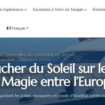
s Expériences
Excursions à Terre en Turquie
Événem
t
Français
ES
›
CROISIÈRE AU COUCHER DU SOLEIL
cher du Soleil sur l
agie entre l’Europ
ardant les palais, mosquées et ponts d’Istanbul s’embrase