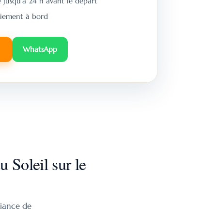
 jusqu’à 24 h avant le départ
iement à bord
WhatsApp
 Soleil sur le
biance de