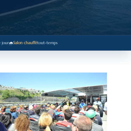
 jour
🌧️
Salon chauffé
tout-temps