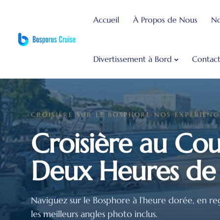
]
Accueil
À Propos de Nous
No
Divertissement à Bord
Contac
CROISIÈRE SUR LE BOSPHORE
›
NOS EXPÉRIENC
Croisière au Cou
Deux Heures de M
Naviguez sur le Bosphore à l’heure dorée, en reg
les meilleurs angles photo inclus.