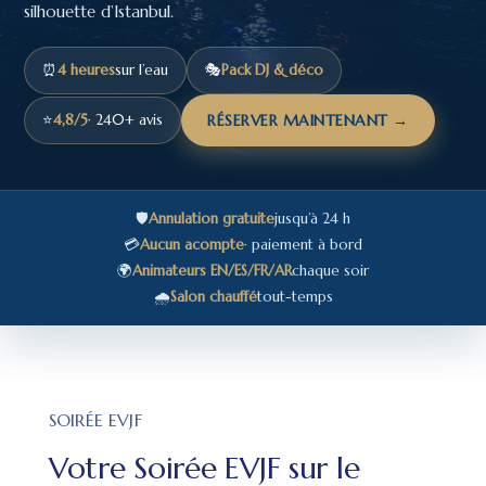
silhouette d’Istanbul.
⏰
4 heures
sur l’eau
🎭
Pack DJ & déco
⭐
4,8/5
· 240+ avis
RÉSERVER MAINTENANT →
🛡️
Annulation gratuite
jusqu’à 24 h
💳
Aucun acompte
· paiement à bord
🌍
Animateurs EN/ES/FR/AR
chaque soir
🌧️
Salon chauffé
tout-temps
SOIRÉE EVJF
Votre Soirée EVJF sur le