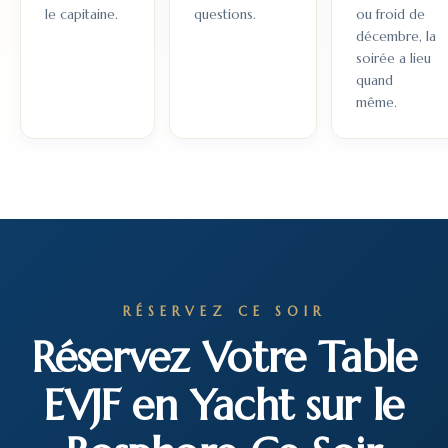
le capitaine.
questions.
ou froid de
décembre, la
soirée a lieu
quand
même.
RÉSERVEZ CE SOIR
Réservez Votre Table
EVJF en Yacht sur le