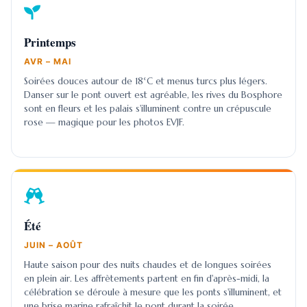
Printemps
AVR – MAI
Soirées douces autour de 18°C et menus turcs plus légers.
Danser sur le pont ouvert est agréable, les rives du Bosphore
sont en fleurs et les palais s'illuminent contre un crépuscule
rose — magique pour les photos EVJF.
Été
JUIN – AOÛT
Haute saison pour des nuits chaudes et de longues soirées
en plein air. Les affrètements partent en fin d'après-midi, la
célébration se déroule à mesure que les ponts s'illuminent, et
une brise marine rafraîchit le pont durant la soirée.