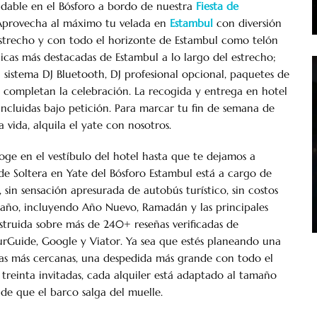
vidable en el Bósforo a bordo de nuestra
Fiesta de
Aprovecha al máximo tu velada en
Estambul
con diversión
strecho y con todo el horizonte de Estambul como telón
nicas más destacadas de Estambul a lo largo del estrecho;
sistema DJ Bluetooth, DJ profesional opcional, paquetes de
completan la celebración. La recogida y entrega en hotel
incluidas bajo petición. Para marcar tu fin de semana de
 vida, alquila el yate con nosotros.
e en el vestíbulo del hotel hasta que te dejamos a
de Soltera en Yate del Bósforo Estambul está a cargo de
 sin sensación apresurada de autobús turístico, sin costos
 año, incluyendo Año Nuevo, Ramadán y las principales
nstruida sobre más de 240+ reseñas verificadas de
urGuide, Google y Viator. Ya sea que estés planeando una
as más cercanas, una despedida más grande con todo el
 treinta invitadas, cada alquiler está adaptado al tamaño
de que el barco salga del muelle.