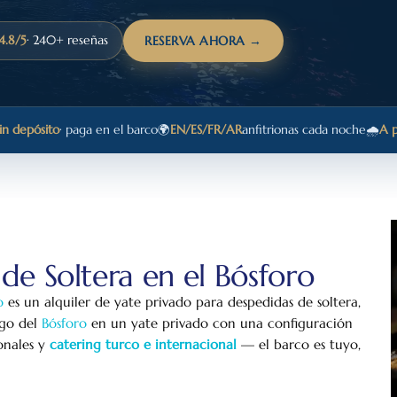
4.8/5
· 240+ reseñas
RESERVA AHORA →
in depósito
· paga en el barco
🌍
EN/ES/FR/AR
anfitrionas cada noche
🌧️
A p
e Soltera en el Bósforo
o
es un alquiler de yate privado para despedidas de soltera,
rgo del
Bósforo
en un yate privado con una configuración
onales y
catering turco e internacional
— el barco es tuyo,