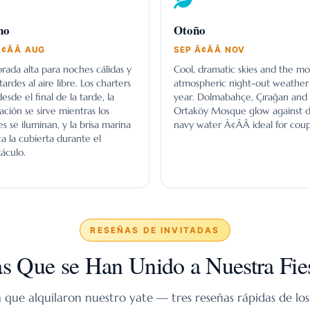
no
Otoño
¢ÂÂ AUG
SEP Ã¢ÂÂ NOV
ada alta para noches cálidas y
Cool, dramatic skies and the mo
tardes al aire libre. Los charters
atmospheric night-out weather 
esde el final de la tarde, la
year. Dolmabahçe, Çırağan and
ación se sirve mientras los
Ortaköy Mosque glow against 
s se iluminan, y la brisa marina
navy water Ã¢ÂÂ ideal for coup
ca la cubierta durante el
áculo.
RESEÑAS DE INVITADAS
as Que se Han Unido a Nuestra Fies
que alquilaron nuestro yate — tres reseñas rápidas de los