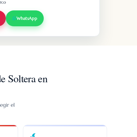
arco
WhatsApp
e Soltera en
egir el