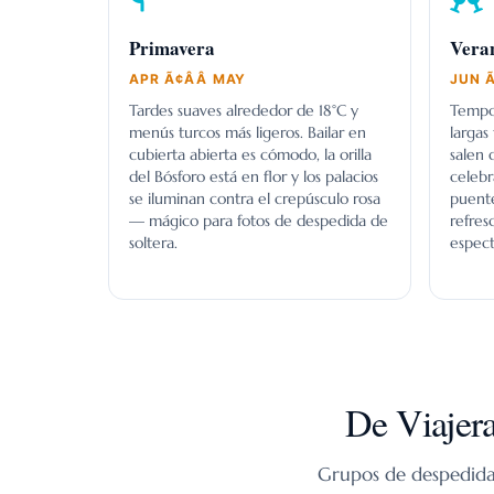
Primavera
Vera
APR Ã¢ÂÂ MAY
JUN Ã
Tardes suaves alrededor de 18°C y
Tempor
menús turcos más ligeros. Bailar en
largas 
cubierta abierta es cómodo, la orilla
salen d
del Bósforo está en flor y los palacios
celebr
se iluminan contra el crepúsculo rosa
puente
— mágico para fotos de despedida de
refres
soltera.
espect
De Viajer
Grupos de despedida 