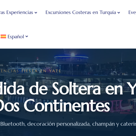
as Experiencias
Excursiones Costeras en Turquía
Eve
Español
IENCIAS
›
FIESTA EN YATE
ida de Soltera en 
Dos Continentes
 Bluetooth, decoración personalizada, champán y cateri