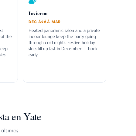
Invierno
DEC Ã¢ÂÂ MAR
st
Heated panoramic salon and a private
of the
indoor lounge keep the party going
through cold nights. Festive holiday
deep
slots fill up fast in December — book
les.
early.
ta en Yate
 últimos