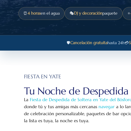
⏰
4 horas
en el agua
🎭
DJ y decoración
paquete
⭐
🛡️
Cancelación gratuita
hasta 24h
💳
S
FIESTA EN YATE
Tu Noche de Despedida d
La
Fiesta de Despedida de Soltera en Yate del Bósfor
donde tú y tus amigas más cercanas
navegar
a lo la
de celebración personalizable, paquetes de bar opci
la lista es tuya, la noche es tuya.