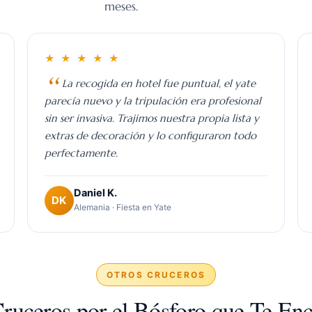
meses.
★ ★ ★ ★ ★
La recogida en hotel fue puntual, el yate
parecía nuevo y la tripulación era profesional
sin ser invasiva. Trajimos nuestra propia lista y
extras de decoración y lo configuraron todo
perfectamente.
Daniel K.
DK
Alemania · Fiesta en Yate
acto
Preguntas Frecuentes
OTROS CRUCEROS
ruceros por el Bósforo que Te En