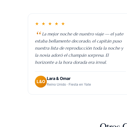
★ ★ ★ ★ ★
La mejor noche de nuestro viaje — el yate
estaba bellamente decorado, el capitán puso
nuestra lista de reproducción toda la noche y
la novia adoró el champán sorpresa. El
horizonte a la hora dorada era irreal.
Lara & Omar
L&O
Reino Unido · Fiesta en Yate
Crucero por el Bósforo
Sobre Nosotros
Cont
Otros C