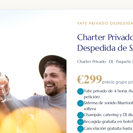
YATE PRIVADO DESPEDID
Charter Privad
Despedida de S
Charter Privado · DJ · Paquet
€299
precio grupo pr
Yate privado de 4 horas (ha
petición)
Sistema de sonido Bluetoo
soltera
Champán, catering y DJ di
Recogida gratuita en hotel 
Cancelación gratuita hasta 