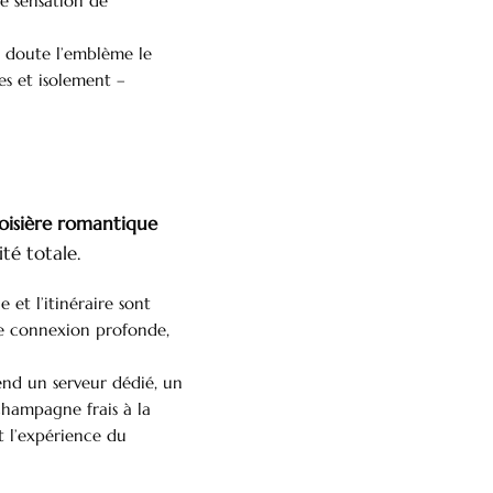
ne sensation de
ns doute l’emblème le
 et isolement – ​​
oisière romantique
té totale.
 et l’itinéraire sont
ne connexion profonde,
end un serveur dédié, un
champagne frais à la
t l’expérience du