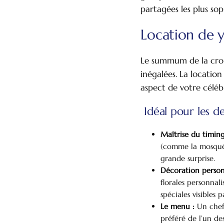
partagées les plus sop
Location de y
Le summum de la crois
inégalées. La locatio
aspect de votre céléb
Idéal pour les d
Maîtrise du timing
(comme la mosquée
grande surprise.
Décoration person
florales personnal
spéciales visibles 
Croisière sur le Bosphore
À ropos de nous
L
Le menu :
Un chef 
préféré de l’un des