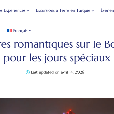
s Expériences
Excursions à Terre en Turquie
Événem
t
Français
age à Istanbul
Non classifié(e)
Croisières romantique
res romantiques sur le 
pour les jours spéciaux
Last updated on avril 14, 2026