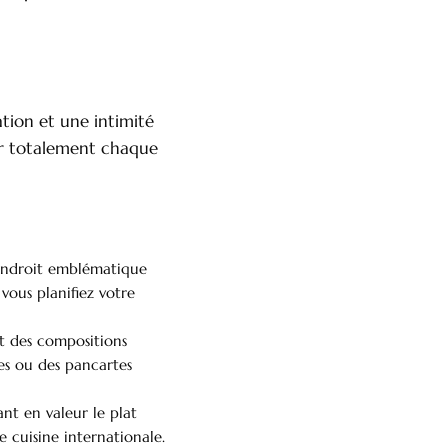
tion et une intimité
ler totalement chaque
n endroit emblématique
ous planifiez votre
t des compositions
res ou des pancartes
nt en valeur le plat
te cuisine internationale.