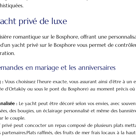
histiquées.
acht privé de luxe
ière romantique sur le Bosphore, offrant une personnalisa
n d’un yacht privé sur le Bosphore vous permet de contrô
ration.
emandes en mariage et les anniversaires
 :
Vous choisissez l’heure exacte, vous assurant ainsi d’être à u
 d’Ortaköy ou sous le pont du Bosphore) au moment précis où v
nalisée :
Le yacht peut être décoré selon vos envies, avec souven
isées, des bougies, un éclairage personnalisé et même des banniè
par le couple.
e Contact
Questions Fréquemment Posées
privé peut concocter un repas composé de plusieurs plats metta
 partenaires.Plats raffinés, des fruits de mer frais locaux à la hau