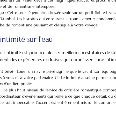
minées la nuit. Passer devant ces magnifiques structures procure u
e et de romantisme intemporel.
rge
: Cette tour légendaire, dressée seule sur un petit îlot, est sa
Istanbul. Les histoires qui entourent la tour – amours condamnées
he de romantisme puissant et classique à votre voyage.
 intimité sur l’eau
x, l’intimité est primordiale. Les meilleurs prestataires de
cr
ent des expériences exclusives qui garantissent une intimi
ht privé
: Louer un navire privé signifie que le yacht, son équipage
s à vous et à votre partenaire. Cette intimité absolue permet u
ns d’un lieu public.
e
: Le plus haut niveau de service de croisière romantique compr
coordinateur d’événements qui veille à ce que chaque détail, du 
, soit impeccable. L’accent est entièrement mis sur le confort e