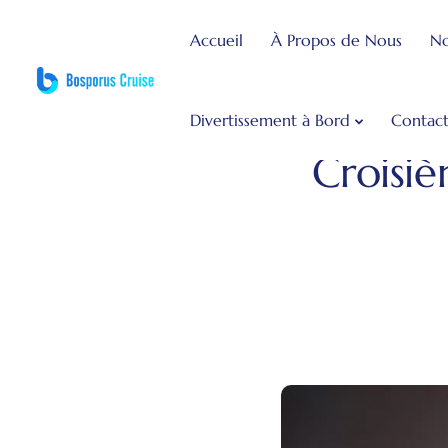
Accueil
À Propos de Nous
No
Divertissement à Bord
Contac
Bosphorus Dinner Cruise
Blog de Voy
Croisiè