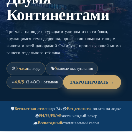
Континентами
Три часа на воде с турецким ужином из пяти блюд,
кружащимся сема дервиша, профессиональным танцем
живота и всей панорамой Стамбула, проплывающей мимо
вашего отдельного столика.
⏰
3 часа
на воде
🎭
5
живые выступления
⭐
4,8/5
· 12 400+ отзывов
ЗАБРОНИРОВАТЬ →
🛡️
Бесплатная отмена
до 24ч
💳
Без депозита
· оплата на лодке
🌍
EN/ES/FR/AR
хосты каждый вечер
🌧️
Всепогодный
отапливаемый салон