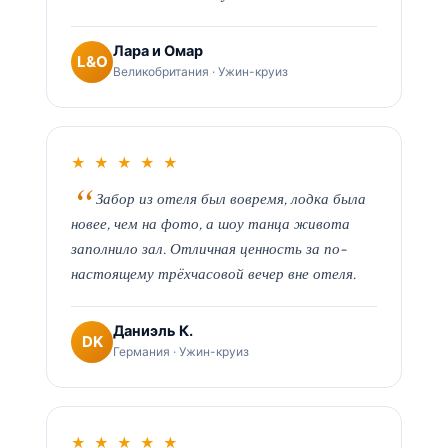
Лара и Омар
L&O
Великобритания · Ужин-круиз
★ ★ ★ ★ ★
Забор из отеля был вовремя, лодка была
новее, чем на фото, а шоу танца живота
заполнило зал. Отличная ценность за по-
настоящему трёхчасовой вечер вне отеля.
Даниэль К.
DK
Германия · Ужин-круиз
★ ★ ★ ★ ★