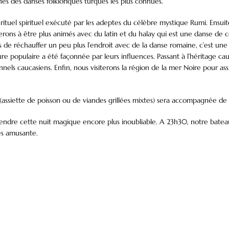
es des danses folkloriques turques les plus connues.
n rituel spirituel exécuté par les adeptes du célèbre mystique Rumi. Ens
ns à être plus animés avec du latin et du halay qui est une danse de cél
emps de réchauffer un peu plus l’endroit avec de la danse romaine, c’est 
ure populaire a été façonnée par leurs influences. Passant à l’héritage ca
nels caucasiens. Enfin, nous visiterons la région de la mer Noire pour as
e (assiette de poisson ou de viandes grillées mixtes) sera accompagnée de
re cette nuit magique encore plus inoubliable. A 23h30, notre bateau 
ès amusante.