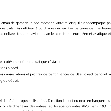
ais de garantir un bon moment. Surtout, lorsqu’il est accompagné par les
es plats très délicieux à bord, vous découvrirez certaines des meilleures 
alcoolisées tout en naviguant sur les continents européen et asiatique et 
s côtés européen et asiatique d’Istanbul
isées à bord
es danses latines et profitez de performances de DJ en direct pendant la 
ng du détroit
el du côté européen d’Istanbul. Direction le port où nous embarquerons 
ns le dîner avec des entrées et des apéritifs entre 21h00 et 21h30. En