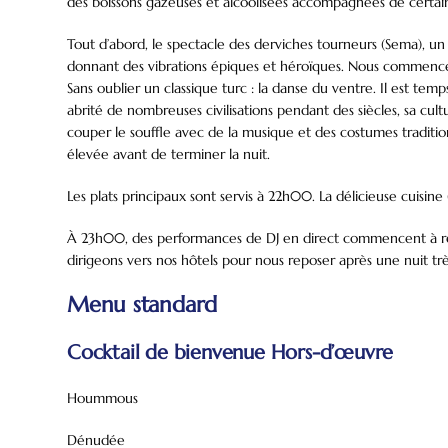
des boissons gazeuses et alcoolisées accompagnées de certain
Tout d’abord, le spectacle des derviches tourneurs (Sema), u
donnant des vibrations épiques et héroïques. Nous commencero
Sans oublier un classique turc : la danse du ventre. Il est t
abrité de nombreuses civilisations pendant des siècles, sa cult
couper le souffle avec de la musique et des costumes tradition
élevée avant de terminer la nuit.
Les plats principaux sont servis à 22h00. La délicieuse cuisin
À 23h00, des performances de DJ en direct commencent à rend
dirigeons vers nos hôtels pour nous reposer après une nuit tr
Menu standard
Cocktail de bienvenue Hors-d’œuvre
Hoummous
Dénudée