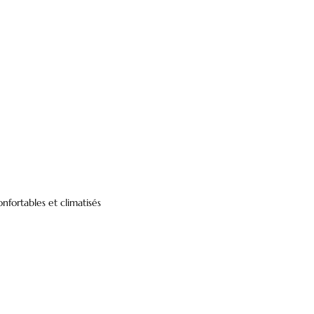
onfortables et climatisés
e Contact
Questions Fréquemment Posées