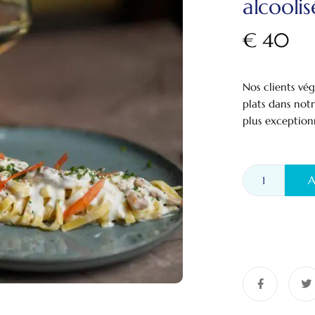
alcoolis
€
40
Nos clients vé
plats dans not
plus exception
A