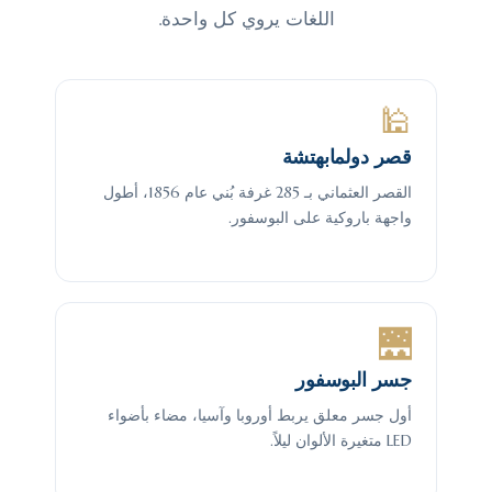
اللغات يروي كل واحدة.
🕌
قصر دولمابهتشة
القصر العثماني بـ 285 غرفة بُني عام 1856، أطول
واجهة باروكية على البوسفور.
🌉
جسر البوسفور
أول جسر معلق يربط أوروبا وآسيا، مضاء بأضواء
LED متغيرة الألوان ليلاً.