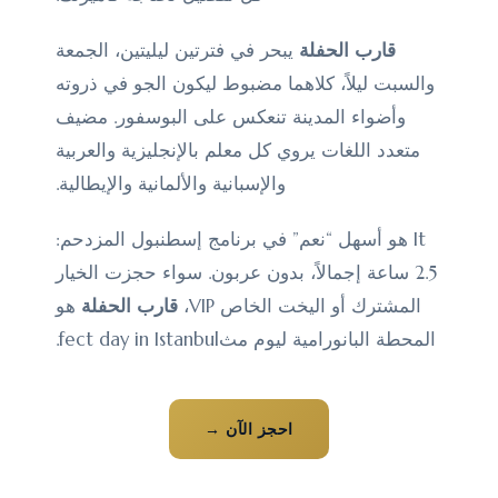
قارب الحفلة
يبحر في فترتين ليليتين، الجمعة
والسبت ليلاً، كلاهما مضبوط ليكون الجو في ذروته
وأضواء المدينة تنعكس على البوسفور. مضيف
متعدد اللغات يروي كل معلم بالإنجليزية والعربية
والإسبانية والألمانية والإيطالية.
It هو أسهل “نعم” في برنامج إسطنبول المزدحم:
2.5 ساعة إجمالاً، بدون عربون. سواء حجزت الخيار
المشترك أو اليخت الخاص VIP،
قارب الحفلة
هو
المحطة البانورامية ليوم مثfect day in Istanbul.
احجز الآن →