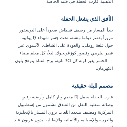
الذهبية. قارب الحفلة في فئته الخاصة.
الأفق الذي يشعل الحفلة
يبدأ المسار من رصيف قبطاش صعوداً على البوسفور
مروراً بقصر دولمابهتشة، تحت جسر شهداء 15 يوليو،
حول قلعة روملي، والعودة على الشاطئ الآسيوي عبر
قصر بيلربيي وقصور كوزغونجوك. ليلاً، كل معلم مضاء
— الجسر يغير لونه كل 20 ثانية، برج الفتاة يتوهج بلون
الكهرمان.
مصمم لليلة حقيقية
قارب الحفلة يحمل DJ مقيم وبار كامل وأرضية رقص
وصالة سفلية. النقل من الفندق مشمول من إسطنبول
المركزية ومضيف متعدد اللغات يروي المسار بالإنجليزية
والعربية والإسبانية والألمانية والإيطالية. بدون عربون عند