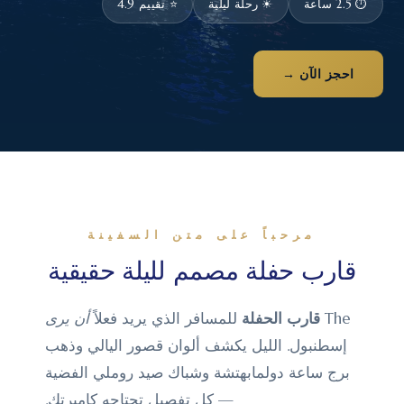
⏱ 2.5 ساعة
☀ رحلة ليلية
⭐ تقييم 4.9
احجز الآن →
مرحباً على متن السفينة
قارب حفلة مصمم لليلة حقيقية
The
قارب الحفلة
للمسافر الذي يريد فعلاً
أن يرى
إسطنبول. الليل يكشف ألوان قصور اليالي وذهب
برج ساعة دولمابهتشة وشباك صيد روملي الفضية
— كل تفصيل تحتاجه كاميرتك.