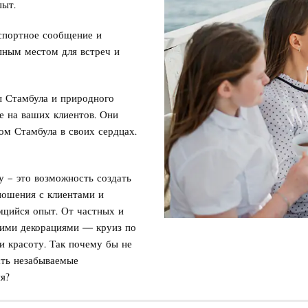
пыт.
спортное сообщение и
упным местом для встреч и
 Стамбула и природного
е на ваших клиентов. Они
ом Стамбула в своих сердцах.
у – это возможность создать
ношения с клиентами и
ющийся опыт. От частных и
щими декорациями — круиз по
и красоту. Так почему бы не
ать незабываемые
я?