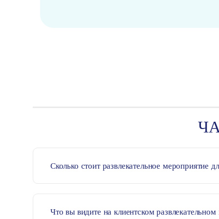
Ч
Сколько стоит развлекательное мероприятие дл
Круиз по Босфору
О нас
Контакт
Часто за
Что вы видите на клиентском развлекательном