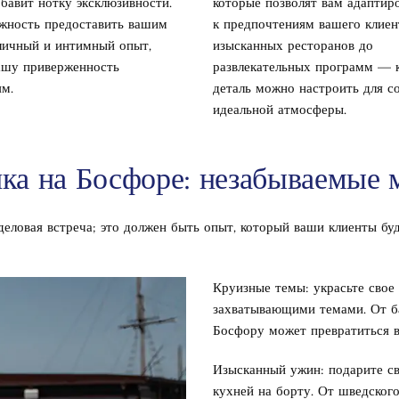
обавит нотку эксклюзивности.
которые позволят вам адаптир
жность предоставить вашим
к предпочтениям вашего клиен
личный и интимный опыт,
изысканных ресторанов до
ашу приверженность
развлекательных программ —
м.
деталь можно настроить для с
идеальной атмосферы.
ка на Босфоре: незабываемые
деловая встреча; это должен быть опыт, который ваши клиенты буд
Круизные темы: украсьте свое
захватывающими темами. От б
Босфору может превратиться в
Изысканный ужин: подарите св
кухней на борту. От шведского