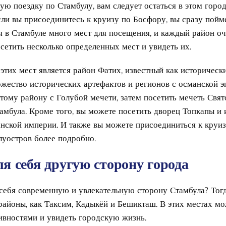
ую поездку по Стамбулу, вам следует остаться в этом горо
сли вы присоединитесь к круизу по Босфору, вы сразу пойм
я в Стамбуле много мест для посещения, и каждый район оч
сетить несколько определенных мест и увидеть их.
этих мест является район Фатих, известный как историческ
жество исторических артефактов и регионов с османской э
этому району с Голубой мечети, затем посетить мечеть Свя
амбула. Кроме того, вы можете посетить дворец Топкапы и 
нской империи. И также вы можете присоединиться к круи
луостров более подробно.
я себя другую сторону города
 себя современную и увлекательную сторону Стамбула? То
 районы, как Таксим, Кадыкёй и Бешикташ. В этих местах м
ивностями и увидеть городскую жизнь.