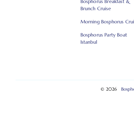
Bosphorus Breakfast &
Brunch Cruise
Morning Bosphorus Cru
Bosphorus Party Boat
Istanbul
© 2026
Bospho
简体中文
(
Китайский (упрощенный)
)
English
(
Англ