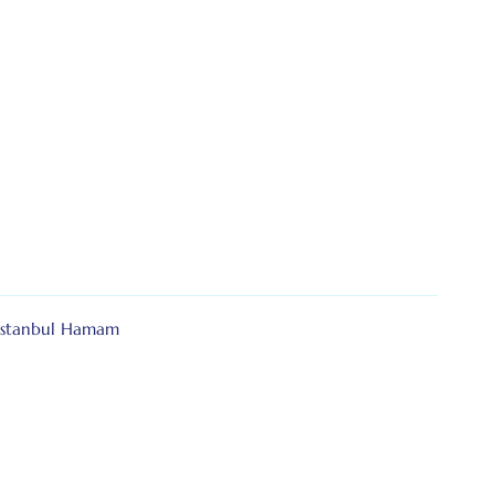
Istanbul Hamam
Русский
Español
(
Испанский
)
العربية
(
Арабский
)