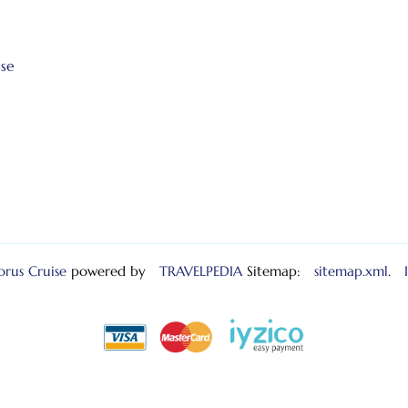
ise
rus Cruise
powered by
TRAVELPEDIA
Sitemap:
sitemap.xml
.
ийский
)
Français
(
Французский
)
Deutsch
(
Немецкий
)
Italiano
(
Итальянский
)