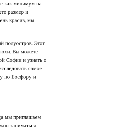
де как минимум на
ете размер и
ень красив, мы
ий полуостров. Этот
похи. Вы можете
той Софии и узнать о
исследовать самое
зу по Босфору и
гда мы приглашаем
ожно заниматься