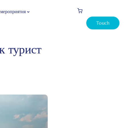
 мероприятия
Touch
тамбуле как турист
к турист