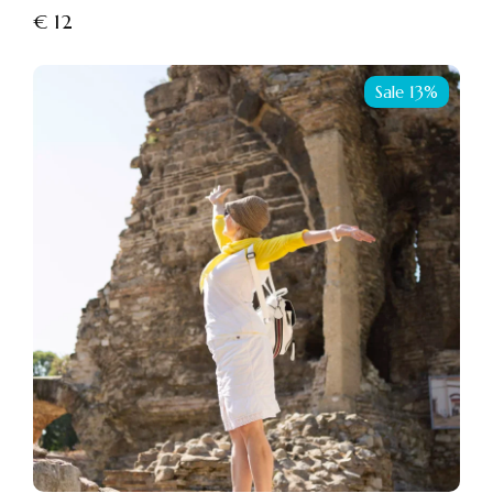
€
12
Sale 13%