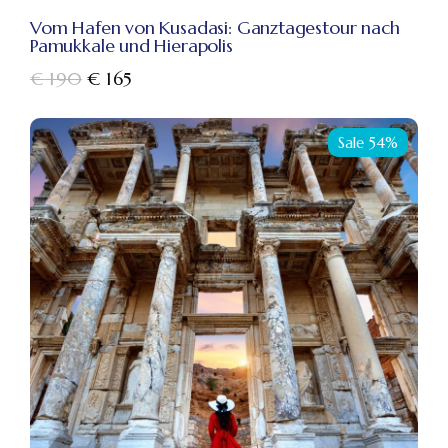
Vom Hafen von Kusadasi: Ganztagestour nach
Pamukkale und Hierapolis
€
190
€
165
Sale 54%