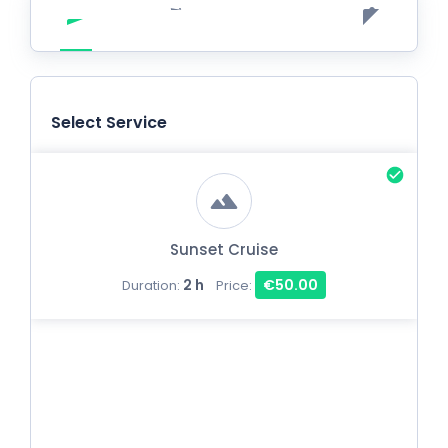
Select Service
Sunset Cruise
2 h
€50.00
Duration:
Price: