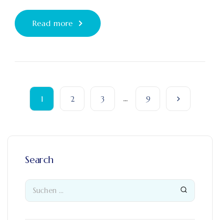
Read more
1
2
3
...
9
Search