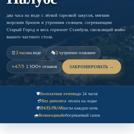
два часа на воде с лёгкой тарелкой закусок, мягким
морским бризом и утренним солнцем, согревающим
Старый Город и весь горизонт Стамбула, скользящий мимо
вашего частного стола.
⏰
2 часа
на воде
🎭
2 ч
утреннее плавание
⭐
4.7/5
· 2 300+ отзывов
ЗАБРОНИРОВАТЬ →
🛡️
Бесплатная отмена
до 24 часов
💳
Без депозита
· оплата на лодке
🌍
EN/ES/FR/AR
хосты каждую ночь
🌧️
Всепогодный
обогреваемый салон