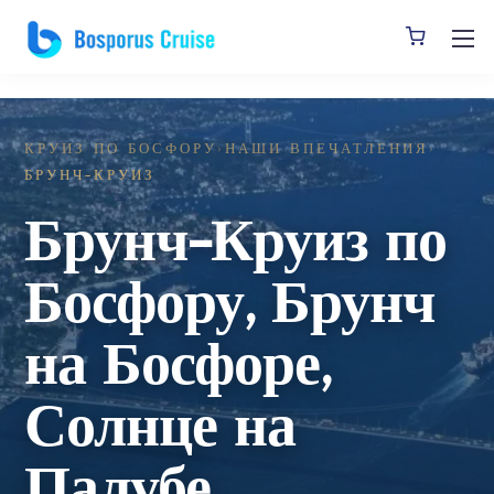
]
КРУИЗ ПО БОСФОРУ
›
НАШИ ВПЕЧАТЛЕНИЯ
›
БРУНЧ-КРУИЗ
Брунч-Круиз по
Босфору, Брунч
на Босфоре,
Солнце на
Палубе