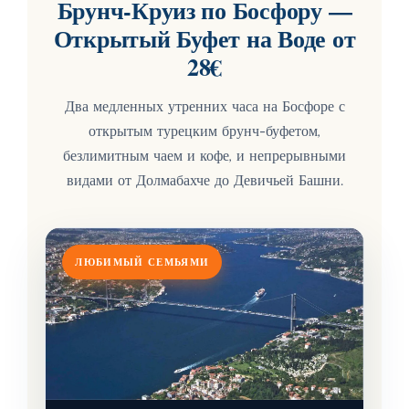
Брунч-Круиз по Босфору —
Открытый Буфет на Воде от
28€
Два медленных утренних часа на Босфоре с
открытым турецким брунч-буфетом,
безлимитным чаем и кофе, и непрерывными
видами от Долмабахче до Девичьей Башни.
ЛЮБИМЫЙ СЕМЬЯМИ