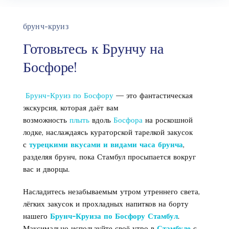
брунч-круиз
Готовьтесь к Брунчу на
Босфоре!
Брунч-Круиз по Босфору
— это фантастическая
экскурсия, которая даёт вам
возможность
плыть
вдоль
Босфора
на роскошной
лодке, наслаждаясь кураторской тарелкой закусок
с
турецкими вкусами и видами часа брунча
,
разделяя брунч, пока Стамбул просыпается вокруг
вас и дворцы.
Насладитесь незабываемым утром утреннего света,
лёгких закусок и прохладных напитков на борту
нашего
Брунч-Круиза по Босфору Стамбул
.
Максимально используйте своё утро в
Стамбуле
с