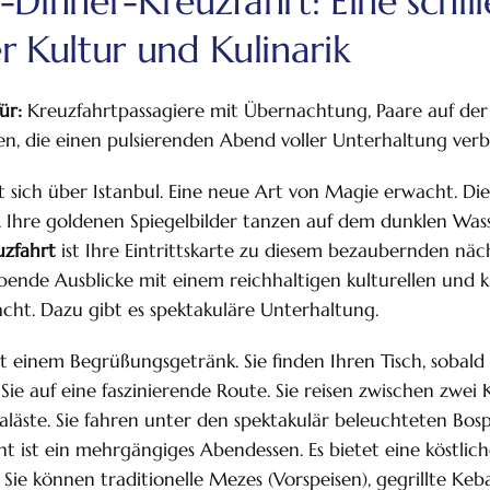
-Dinner-Kreuzfahrt: Eine schil
r Kultur und Kulinarik
ür:
Kreuzfahrtpassagiere mit Übernachtung, Paare auf de
, die einen pulsierenden Abend voller Unterhaltung ver
sich über Istanbul. Eine neue Art von Magie erwacht. Di
. Ihre goldenen Spiegelbilder tanzen auf dem dunklen Wass
uzfahrt
ist Ihre Eintrittskarte zu diesem bezaubernden näch
nde Ausblicke mit einem reichhaltigen kulturellen und kul
Nacht. Dazu gibt es spektakuläre Unterhaltung.
 einem Begrüßungsgetränk. Sie finden Ihren Tisch, sobald d
t Sie auf eine faszinierende Route. Sie reisen zwischen zwei
Paläste. Sie fahren unter den spektakulär beleuchteten Bo
ufig Gestellte Fragen
ht ist ein mehrgängiges Abendessen. Es bietet eine köstli
 Sie können traditionelle Mezes (Vorspeisen), gegrillte Ke