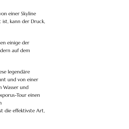
von einer Skyline
 ist, kann der Druck,
den einige der
ondern auf dem
iese legendäre
ennt und von einer
m Wasser und
osporus-Tour einen
n
 die effektivste Art,