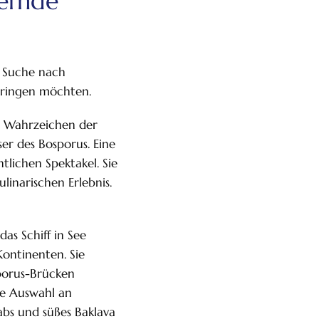
lernde
r Suche nach
bringen möchten.
e Wahrzeichen der
er des Bosporus. Eine
tlichen Spektakel. Sie
inarischen Erlebnis.
as Schiff in See
 Kontinenten. Sie
sporus-Brücken
che Auswahl an
babs und süßes Baklava