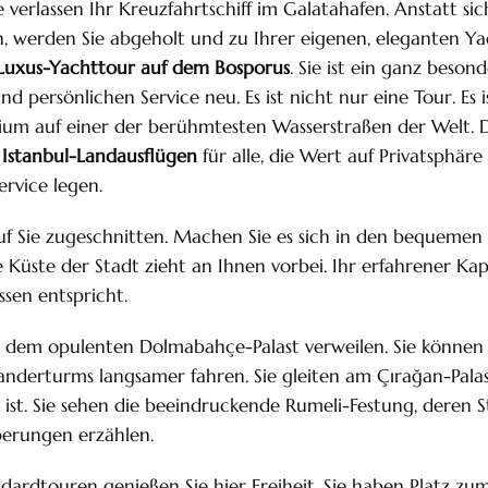
Sie verlassen Ihr Kreuzfahrtschiff im Galatahafen. Anstatt si
, werden Sie abgeholt und zu Ihrer eigenen, eleganten Ya
Luxus-Yachttour auf dem Bosporus
. Sie ist ein ganz besond
nd persönlichen Service neu. Es ist nicht nur eine Tour. Es i
m auf einer der berühmtesten Wasserstraßen der Welt. Di
n
Istanbul-Landausflügen
für alle, die Wert auf Privatsphäre
rvice legen.
uf Sie zugeschnitten. Machen Sie es sich in den bequemen
 Küste der Stadt zieht an Ihnen vorbei. Ihr erfahrener Ka
ssen entspricht.
r dem opulenten Dolmabahçe-Palast verweilen. Sie können 
nderturms langsamer fahren. Sie gleiten am Çırağan-Palas
 ist. Sie sehen die beeindruckende Rumeli-Festung, deren 
erungen erzählen.
dardtouren genießen Sie hier Freiheit. Sie haben Platz 