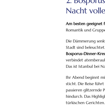
2. Bosporus
Nacht volle
Am besten geeignet f
Romantik und Gruppen
Die Dämmerung senkt 
Stadt sind beleuchtet
Bosporus-Dinner-Kre
verbindet atemberaube
Das ist Istanbul bei 
Ihr Abend beginnt mit
sticht. Die Reise führ
passieren glitzernde 
Bosporus-Kreuzfahrt
Über Uns
Kontakt
Hä
hindurch. Das Highlig
türkischen Gerichten.