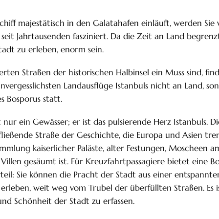
hiff majestätisch in den Galatahafen einläuft, werden Sie 
seit Jahrtausenden fasziniert. Da die Zeit an Land begrenzt
tadt zu erleben, enorm sein.
rten Straßen der historischen Halbinsel ein Muss sind, fin
nvergesslichsten Landausflüge Istanbuls nicht an Land, s
s Bosporus statt.
 nur ein Gewässer; er ist das pulsierende Herz Istanbuls. D
 fließende Straße der Geschichte, die Europa und Asien tr
lung kaiserlicher Paläste, alter Festungen, Moscheen a
illen gesäumt ist. Für Kreuzfahrtpassagiere bietet eine B
teil: Sie können die Pracht der Stadt aus einer entspannte
rleben, weit weg vom Trubel der überfüllten Straßen. Es ist
nd Schönheit der Stadt zu erfassen.