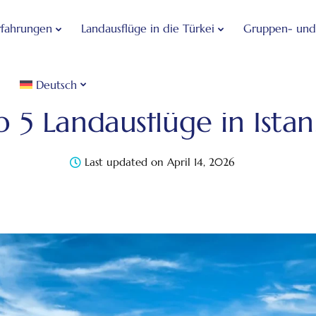
rfahrungen
Landausflüge in die Türkei
Gruppen- und 
Deutsch
ise
Istanbul – Reiseblog
Unkategorisiert
Top 5 La
p 5 Landausflüge in Istan
Last updated on April 14, 2026