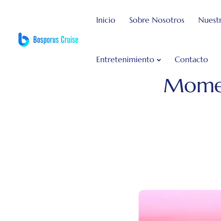
Inicio
Sobre Nosotros
Nuestr
Entretenimiento
Contacto
Bosphorus Dinner Cruise
Blo
Momen