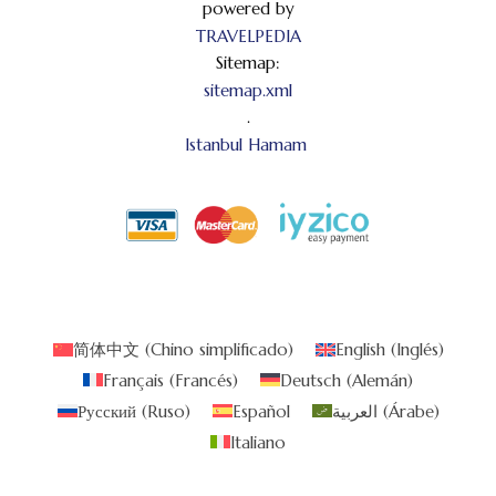
powered by
TRAVELPEDIA
Sitemap:
sitemap.xml
.
Istanbul Hamam
简体中文
(
Chino simplificado
)
English
(
Inglés
)
Français
(
Francés
)
Deutsch
(
Alemán
)
Русский
(
Ruso
)
Español
العربية
(
Árabe
)
Italiano