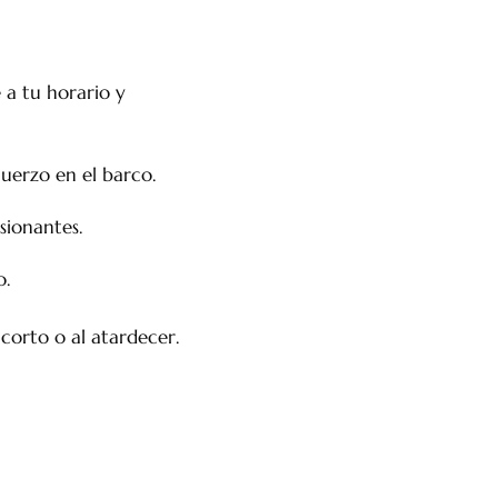
e a tu horario y
muerzo en el barco.
sionantes.
o.
orto o al atardecer.