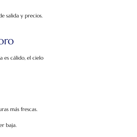
e salida y precios.
oro
 es cálido, el cielo
ras más frescas.
er baja.