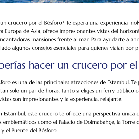
 un crucero por el Bósforo? Te espera una experiencia inolv
ra Europa de Asia, ofrece impresionantes vistas del horizon
 encantadoras mansiones frente al mar. Para ayudarte a a
ilado algunos consejos esenciales para quienes viajan por p
berías hacer un crucero por el
foro es una de las principales atracciones de Estambul. T
 tan solo un par de horas. Tanto si eliges un ferry públic
vistas son impresionantes y la experiencia, relajante.
en Estambul, este crucero te ofrece una perspectiva única d
 emblemáticos como el Palacio de Dolmabahçe, la Torre de
y el Puente del Bósforo.