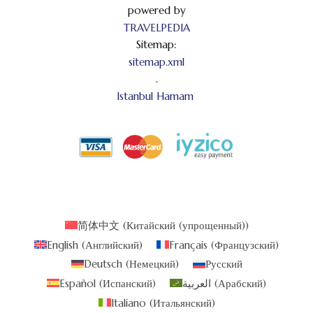
powered by
TRAVELPEDIA
Sitemap:
sitemap.xml
.
Istanbul Hamam
简体中文
(
Китайский (упрощенный)
)
English
(
Английский
)
Français
(
Французский
)
Deutsch
(
Немецкий
)
Русский
Español
(
Испанский
)
العربية
(
Арабский
)
Italiano
(
Итальянский
)